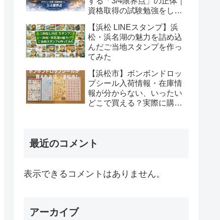
する「3/4限界点」の正体｜
資格取得の試験勉強をして
いるあなたへ
【浜松 LINEスタンプ】浜
松・浜名湖の魅力を詰め込
んだご当地スタンプを作っ
てみた
【浜松市】ボンボンドロッ
プシール入荷情報・在庫情
報が分からない、いったい
どこで買える？実際に購入
できたお店と在庫事情｜２
週間で幾つゲットできるか
最近のコメント
表示できるコメントはありません。
アーカイブ