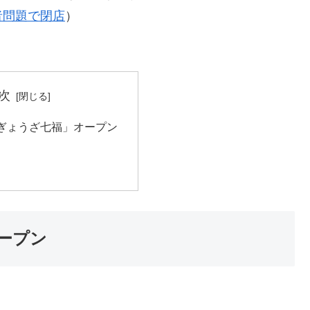
者問題で閉店
）
次
ぎょうざ七福」オープン
ープン