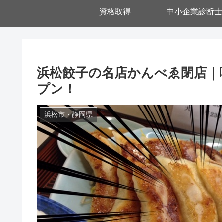
資格取得
中小企業診断士
浜松餃子の名店かんべゑ閉店｜
プン！
浜松市・静岡県