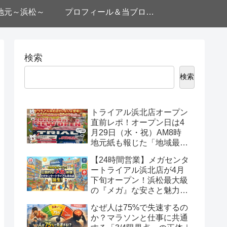
地元～浜松～
プロフィール＆当ブログについて
検索
検索
トライアル浜北店オープン
直前レポ！オープン日は4
月29日（水・祝）AM8時
地元紙も報じた「地域最大
級」の安さの正体
【24時間営業】メガセンタ
ートライアル浜北店が4月
下旬オープン！浜松最大級
の『メガ』な安さと魅力を
徹底解説！
なぜ人は75%で失速するの
か？マラソンと仕事に共通