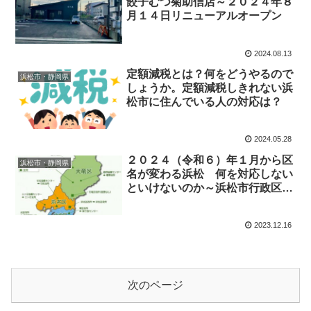
餃子むつ菊助信店～２０２４年８
月１４日リニューアルオープン
2024.08.13
定額減税とは？何をどうやるので
浜松市・静岡県
しょうか。定額減税しきれない浜
松市に住んでいる人の対応は？
2024.05.28
２０２４（令和６）年１月から区
浜松市・静岡県
名が変わる浜松 何を対応しない
といけないのか～浜松市行政区再
編～
2023.12.16
次のページ