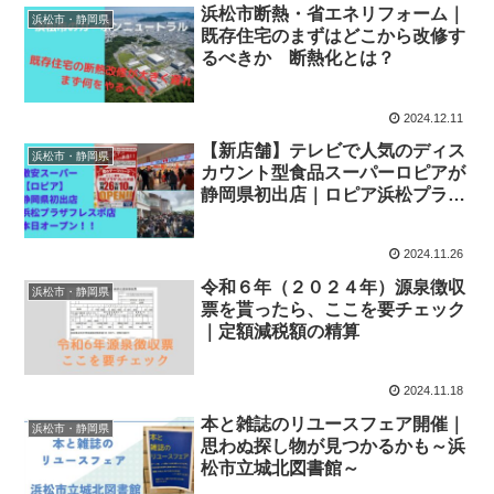
浜松市断熱・省エネリフォーム｜
浜松市・静岡県
既存住宅のまずはどこから改修す
るべきか 断熱化とは？
2024.12.11
【新店舗】テレビで人気のディス
浜松市・静岡県
カウント型食品スーパーロピアが
静岡県初出店｜ロピア浜松プラザ
フレスポ店オープン初日と約２週
間経過後行ってみました。
2024.11.26
令和６年（２０２４年）源泉徴収
浜松市・静岡県
票を貰ったら、ここを要チェック
｜定額減税額の精算
2024.11.18
本と雑誌のリユースフェア開催｜
浜松市・静岡県
思わぬ探し物が見つかるかも～浜
松市立城北図書館～