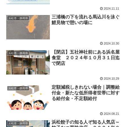
2024.11.11
三浦橋の下を流れる馬込川を泳ぐ
浜松市・静岡県
鯉見物で憩いの場に
2024.10.30
【閉店】五社神社前にある浜名屋
浜松市・静岡県
食堂 ２０２４年１０月３１日迄
で閉店
2024.10.29
定額減税しきれない場合｜調整給
浜松市・静岡県
付金・新たな低所得者世帯に対す
る給付金・不足額給付
2024.08.21
浜松餃子の知る人ぞ知る人気店～
浜松市・静岡県