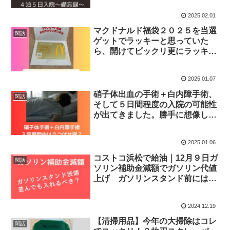
2025.02.01
マクドナルド福袋２０２５を当選
閑話
ゲットでラッキーと思っていた
ら、開けてビックリ更にラッキ
ー ツイテル！
2025.01.07
硝子体出血の手術＋白内障手術、
閑話
そして５日間程度の入院の可能性
が出てきました。勝手に想像して
みました。
2025.01.06
コストコ浜松で給油｜12月９日ガ
閑話
ソリン補助金減額でガソリン代値
上げ ガソリンスタンド前には給
油待ち行列が！並んでも給油すべ
きか？
2024.12.19
【清掃用品】今年の大掃除はコレ
閑話