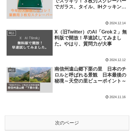
でスッキリ！３枚刃スクレーパー
でガラス、タイル、IHクッキング
ヒーターを掃除
2024.12.14
X（旧Twitter）のAI「Grok２」無
閑話
料版で開放！早速試してみまし
た。やはり、質問力が大事
2024.12.12
南信州遠山郷下栗の里 日本のチ
閑話
ロルと呼ばれる景観 日本最後の
秘境～天空の里ビューポイント～
2024.11.16
次のページ