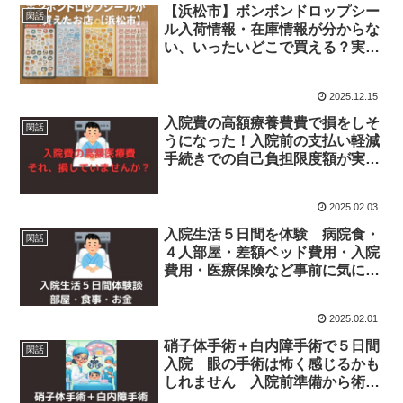
【浜松市】ボンボンドロップシー
閑話
ル入荷情報・在庫情報が分からな
い、いったいどこで買える？実際
に購入できたお店と在庫事情｜２
週間で幾つゲットできるか
2025.12.15
入院費の高額療養費費で損をしそ
閑話
うになった！入院前の支払い軽減
手続きでの自己負担限度額が実際
と違ったという話
2025.02.03
入院生活５日間を体験 病院食・
閑話
４人部屋・差額ベッド費用・入院
費用・医療保険など事前に気にな
った点を備忘録として
2025.02.01
硝子体手術＋白内障手術で５日間
閑話
入院 眼の手術は怖く感じるかも
しれません 入院前準備から術後
までの体験記