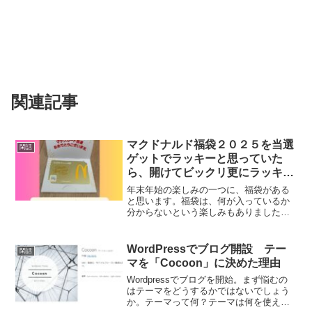
関連記事
マクドナルド福袋２０２５を当選
閑話
ゲットでラッキーと思っていた
ら、開けてビックリ更にラッキ
ー ツイテル！
年末年始の楽しみの一つに、福袋がある
と思います。福袋は、何が入っているか
分からないという楽しみもありました
が、一方売れないものを入れているだけ
では？という福袋もあり、近年は中身が
事前に分かった福袋が増えてきました。
WordPressでブログ開設 テー
閑話
また、初売りの際に、早い者...
マを「Cocoon」に決めた理由
Wordpressでブログを開始。まず悩むの
はテーマをどうするかではないでしょう
か。テーマって何？テーマは何を使えば