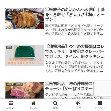
良いの？今回は、「Cocoon」（コクー
ン）に決定しました。その理由とは
浜松餃子の名店かんべゑ閉店｜味
浜松市・静岡県
を引き継ぐ「ぎょうざ七福」オー
プン！
浜松市民に朗報「ぎょうざ七福」オープ
ン。惜しまれながら閉店となったあの餃
子の名店かんべゑの味を引き継ぐお店が
オープンします！
【清掃用品】今年の大掃除はコレ
閑話
でスッキリ！３枚刃スクレーパー
でガラス、タイル、IHクッキング
ヒーターを掃除
２０２４年の師走も半ばやはり、スッキ
リとキレイにして新年を迎えたいもので
すね。普段なかなかできない箇所もこの
機会に！今回は、清掃用品として、業務
用スクレーパーをご紹介します。スクレ
ーパーとは？スクレーパーとは、薄いヘ
浜松初出店｜噂の沖縄発ステーキ
浜松市・静岡県
ラ状の刃に、プラスチック...
チェーン【やっぱりステーキ】
テレビでも紹介されながら浜松にはまだ
お店のなかった、あの噂の沖縄発溶岩焼
きステーキ「やっぱりステーキ」が浜松
市幸にオープン。
メニュー
ホーム
検索
トップ
サイドバー