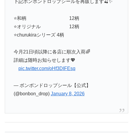
下記ボンボンドロップシールを再販します🍒✨
⭐️和柄 12柄
⭐️オリジナル 12柄
⭐️churukiraシリーズ 4柄
今月21日頃以降に各店に順次入荷🌈
詳細は随時お知らせします💖
⠀
pic.twitter.com/oHf3DIFEsq
— ボンボンドロップシール【公式】
(@bonbon_drop)
January 8, 2026