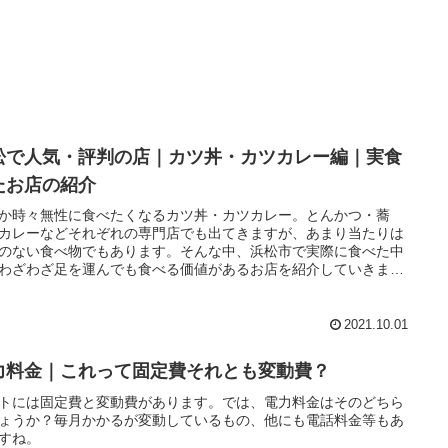
松で人気・評判の店｜カツ丼・カツカレー編｜実食
たお店の紹介
か時々無性に食べたくなるカツ丼・カツカレー。とんかつ・蕎
カレーなどそれぞれの専門店でも出てきますが、あまり当たりは
のない食べ物でもあります。そんな中、浜松市で実際に食べた中
わざわざ足を運んでも食べる価値があるお店を紹介していきま
2021.10.01
力料金｜これって固定費それとも変動費？
トには固定費と変動費があります。では、電力料金はそのどちら
ょうか？毎月かかるが変動しているもの、他にも電話料金等もあ
すね。