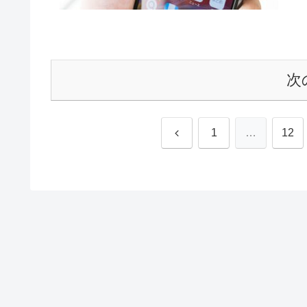
次
前
1
…
12
へ