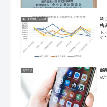
科
中小企業診断士への道
格
中小
か？
起
創業支援
起業