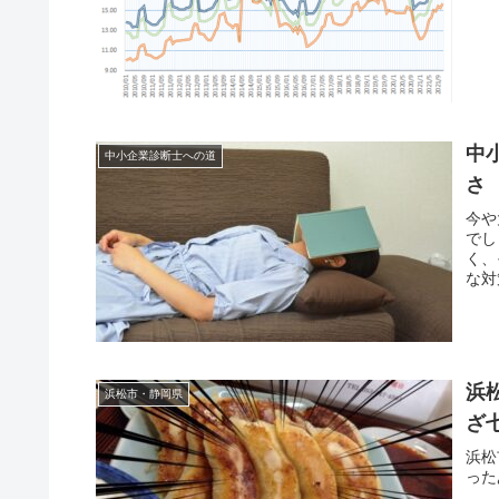
中
中小企業診断士への道
さ
今や
でし
く、
な対
浜
浜松市・静岡県
ざ
浜松
った