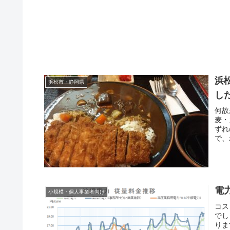
浜
浜松市・静岡県
し
何故
麦・
ずれ
で、
す。
電
小規模・個人事業者向け
コス
でし
りま