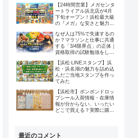
級」の安さの正体
【24時間営業】メガセンタ
ートライアル浜北店が4月
下旬オープン！浜松最大級
の『メガ』な安さと魅力を
徹底解説！
なぜ人は75%で失速するの
か？マラソンと仕事に共通
する「3/4限界点」の正体｜
資格取得の試験勉強をして
いるあなたへ
【浜松 LINEスタンプ】浜
松・浜名湖の魅力を詰め込
んだご当地スタンプを作っ
てみた
【浜松市】ボンボンドロッ
プシール入荷情報・在庫情
報が分からない、いったい
どこで買える？実際に購入
できたお店と在庫事情｜２
週間で幾つゲットできるか
最近のコメント