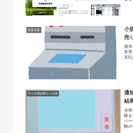
小
創業支援
売
資本
非常
支払
通
中小企業診断士への道
結
令和
験を
ペー
験の
知が