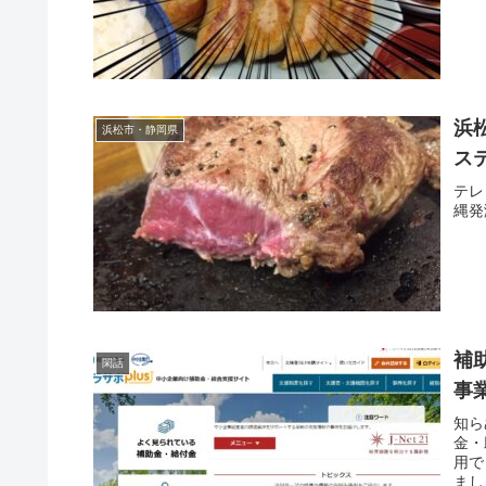
浜
浜松市・静岡県
ス
テレ
縄発
補
閑話
事
知ら
金・
用で
まし