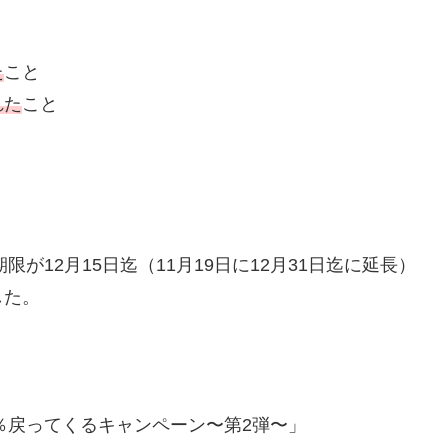
た
こと
れた
こと
が12月15日迄（11月19日に12月31日迄に延長）
した。
％戻ってくるキャンペーン〜第2弾〜」