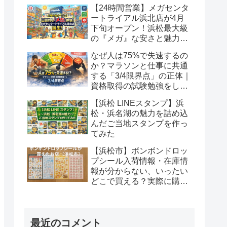
級」の安さの正体
【24時間営業】メガセンタ
ートライアル浜北店が4月
下旬オープン！浜松最大級
の『メガ』な安さと魅力を
徹底解説！
なぜ人は75%で失速するの
か？マラソンと仕事に共通
する「3/4限界点」の正体｜
資格取得の試験勉強をして
いるあなたへ
【浜松 LINEスタンプ】浜
松・浜名湖の魅力を詰め込
んだご当地スタンプを作っ
てみた
【浜松市】ボンボンドロッ
プシール入荷情報・在庫情
報が分からない、いったい
どこで買える？実際に購入
できたお店と在庫事情｜２
週間で幾つゲットできるか
最近のコメント