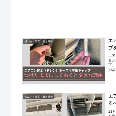
エ
省エネ・節電・暑さ対策
プ
エア
ると
下、
排水
エ
省エネ・節電・暑さ対策
る
11
も良