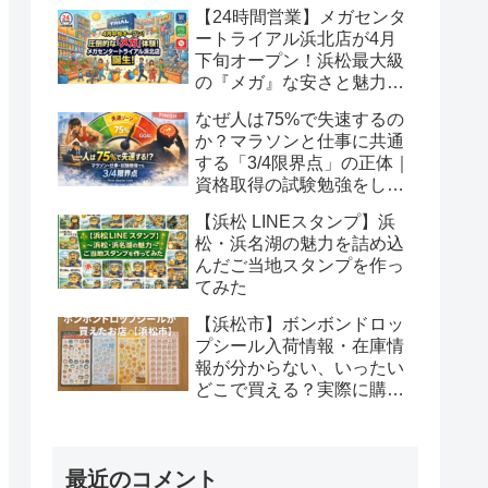
級」の安さの正体
【24時間営業】メガセンタ
ートライアル浜北店が4月
下旬オープン！浜松最大級
の『メガ』な安さと魅力を
徹底解説！
なぜ人は75%で失速するの
か？マラソンと仕事に共通
する「3/4限界点」の正体｜
資格取得の試験勉強をして
いるあなたへ
【浜松 LINEスタンプ】浜
松・浜名湖の魅力を詰め込
んだご当地スタンプを作っ
てみた
【浜松市】ボンボンドロッ
プシール入荷情報・在庫情
報が分からない、いったい
どこで買える？実際に購入
できたお店と在庫事情｜２
週間で幾つゲットできるか
最近のコメント